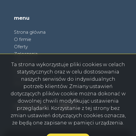
menu
Strona główna
O firmie
Oferty
Zgłoszenia
Ulubione
Ta strona wykorzystuje pliki cookies w celach
Blog
statystycznych oraz w celu dostosowania
Kontakt
naszych serwisów do indywidualnych
Rodo
potrzeb klientów. Zmiany ustawień
dotyczących plików cookie można dokonać w
dowolnej chwili modyfikując ustawienia
Facebook
Facebook
Facebook
Facebook
social media
przeglądarki. Korzystanie z tej strony bez
zmian ustawień dotyczących cookies oznacza,
że będą one zapisane w pamięci urządzenia.