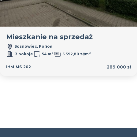
Mieszkanie na sprzedaż
Sosnowiec, Pogoń
2
2
3 pokoje
54 m
5 392,80 zł/m
IHM-MS-202
289 000 zł