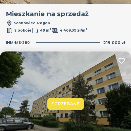
Mieszkanie na sprzedaż
Sosnowiec, Pogoń
2
2
2 pokoje
49 m
4 469,39 zł/m
IHM-MS-280
219 000 zł
Dodaj
SPRZEDANE