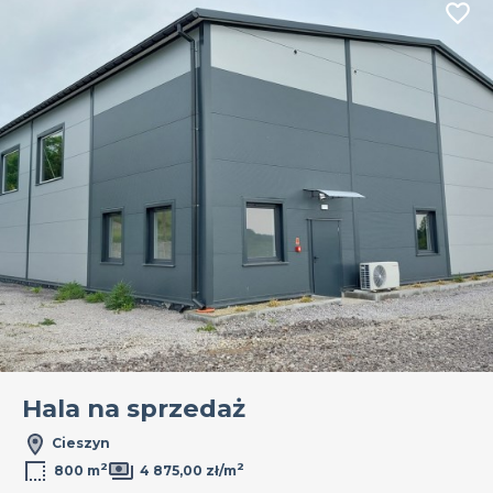
Dodaj
Hala na sprzedaż
Cieszyn
2
2
800 m
4 875,00 zł/m