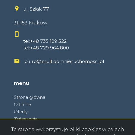
ul. Szlak 77
31-153 Kraków
tel:+48 735 129 522
tel:+48 729 964 800
biuro@multidomnieruchomosci.pl
menu
Strona główna
O firmie
Oferty
Zgłoszenia
Ulubione
Ta strona wykorzystuje pliki cookies w celach
Blog