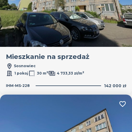
Mieszkanie na sprzedaż
Sosnowiec
2
2
1 pokoj
30 m
4 733,33 zł/m
IHM-MS-228
142 000 zł
Dodaj