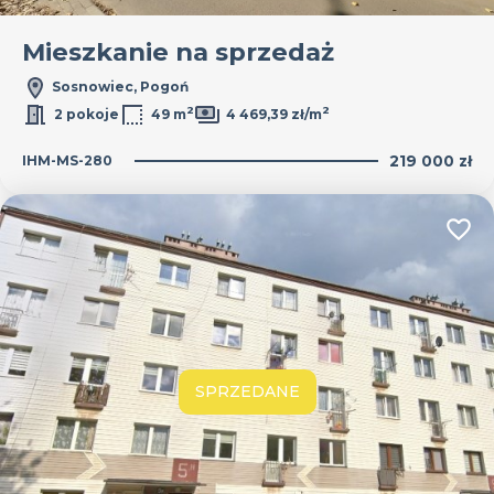
Mieszkanie na sprzedaż
Sosnowiec, Pogoń
2
2
2 pokoje
49 m
4 469,39 zł/m
IHM-MS-280
219 000 zł
Dodaj
SPRZEDANE