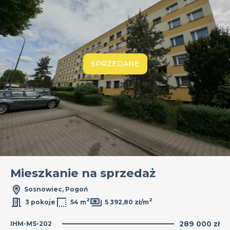
SPRZEDANE
Mieszkanie na sprzedaż
Sosnowiec, Pogoń
2
2
3 pokoje
54 m
5 392,80 zł/m
IHM-MS-202
289 000 zł