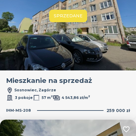
SPRZEDANE
Mieszkanie na sprzedaż
Sosnowiec, Zagórze
2
2
3 pokoje
57 m
4 543,86 zł/m
IHM-MS-208
259 000 zł
Dodaj