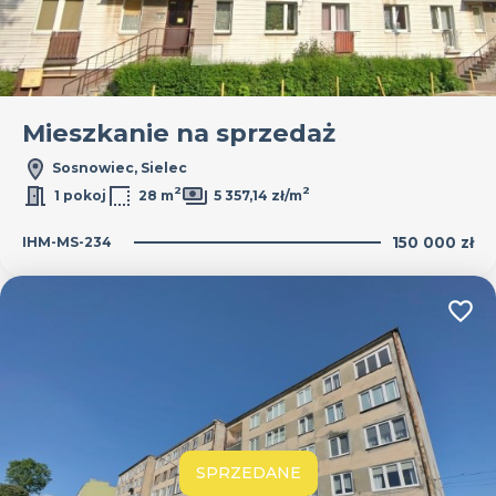
Mieszkanie na sprzedaż
Sosnowiec, Sielec
2
2
1 pokoj
28 m
5 357,14 zł/m
IHM-MS-234
150 000 zł
Dodaj
SPRZEDANE