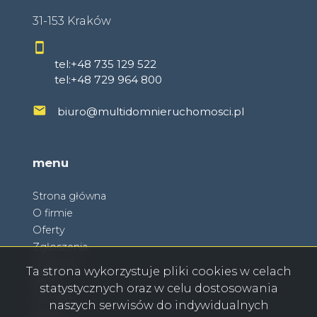
31-153 Kraków
tel:+48 735 129 522
tel:+48 729 964 800
biuro@multidomnieruchomosci.pl
menu
Strona główna
O firmie
Oferty
Zgłoszenia
Ulubione
Ta strona wykorzystuje pliki cookies w celach
Blog
statystycznych oraz w celu dostosowania
Kontakt
naszych serwisów do indywidualnych
Rodo