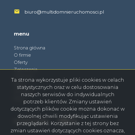
biuro@multidomnieruchomosci.pl
menu
Strona główna
O firmie
Oferty
Zgłoszenia
Ulubione
Ta strona wykorzystuje pliki cookies w celach
Blog
statystycznych oraz w celu dostosowania
Kontakt
naszych serwisów do indywidualnych
Rodo
potrzeb klientów. Zmiany ustawień
dotyczących plików cookie można dokonać w
dowolnej chwili modyfikując ustawienia
Facebook
Facebook
Facebook
Facebook
social media
przeglądarki. Korzystanie z tej strony bez
zmian ustawień dotyczących cookies oznacza,