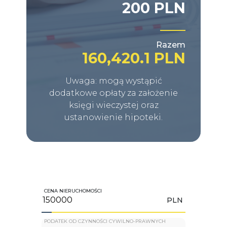
200 PLN
Razem
160,420.1 PLN
Uwaga: mogą wystąpić
dodatkowe opłaty za założenie
księgi wieczystej oraz
ustanowienie hipoteki.
CENA NIERUCHOMOŚCI
PLN
PODATEK OD CZYNNOŚCI CYWILNO-PRAWNYCH