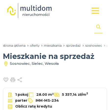
strona główna
oferty
mieszkania
sprzedaż
sosnowiec
si
Mieszkanie na sprzedaż
Sosnowiec, Sielec, Wesoła
Dodaj do ulubionych
Drukuj
Udostępnij
2
1 pokoj
28.00 m²
5 357,14 zł/m
parter
IHM-MS-234
Oblicz ratę kredytu