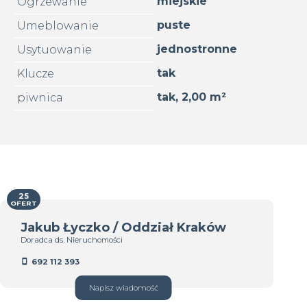
miejskie
Ogrzewanie
puste
Umeblowanie
jednostronne
Usytuowanie
tak
Klucze
tak, 2,00 m²
piwnica
25
OFERT
Jakub Łyczko / Oddział Kraków
Doradca ds. Nieruchomości
692 112 393
Napisz wiadomość