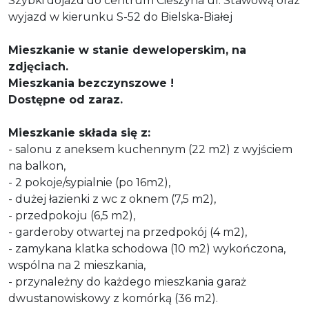
Szybki dojazd do centrum Cieszyna ul. Stawową oraz
wyjazd w kierunku S-52 do Bielska-Białej
Mieszkanie w stanie deweloperskim, na
zdjęciach.
Mieszkania bezczynszowe !
Dostępne od zaraz.
Mieszkanie składa się z:
- salonu z aneksem kuchennym (22 m2) z wyjściem
na balkon,
- 2 pokoje/sypialnie (po 16m2),
- dużej łazienki z wc z oknem (7,5 m2),
- przedpokoju (6,5 m2),
- garderoby otwartej na przedpokój (4 m2),
- zamykana klatka schodowa (10 m2) wykończona,
wspólna na 2 mieszkania,
- przynależny do każdego mieszkania garaż
dwustanowiskowy z komórką (36 m2).