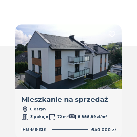
Dodaj do ulubionych
Dodaj do ulub
ż
Mieszkanie na sprzedaż
Mi
Cieszyn
2
2
3 pokoje
72 m
8 888,89 zł/m
0 zł
IHM-MS-333
640 000 zł
IHM