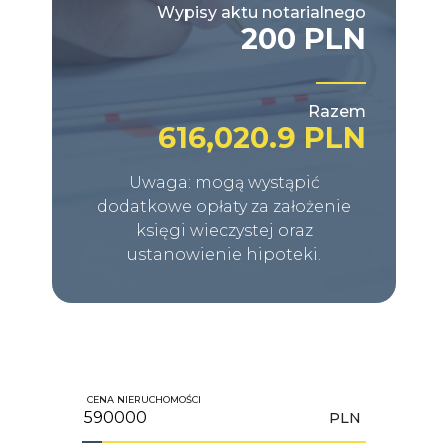
Wypisy aktu notarialnego
200 PLN
Razem
616,020.9 PLN
Uwaga: mogą wystąpić
dodatkowe opłaty za założenie
księgi wieczystej oraz
ustanowienie hipoteki.
CENA NIERUCHOMOŚCI
PLN