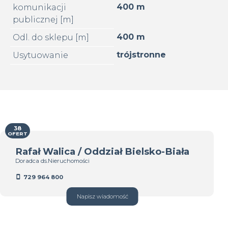
400 m
komunikacji
publicznej [m]
400 m
Odl. do sklepu [m]
trójstronne
Usytuowanie
38
OFERT
Rafał Walica / Oddział Bielsko-Biała
Doradca ds.Nieruchomości
729 964 800
Napisz wiadomość