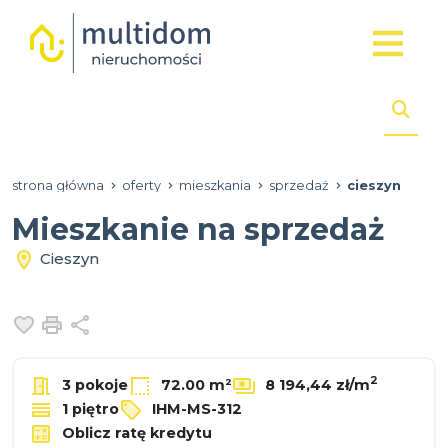
strona główna
oferty
mieszkania
sprzedaż
cieszyn
Mieszkanie na sprzedaż
Cieszyn
Dodaj do ulubionych
Drukuj
Udostępnij
2
3 pokoje
72.00 m²
8 194,44 zł/m
1 piętro
IHM-MS-312
Oblicz ratę kredytu