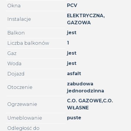
PCV
Okna
ELEKTRYCZNA,
Instalacje
GAZOWA
jest
Balkon
1
Liczba balkonów
jest
Gaz
jest
Woda
asfalt
Dojazd
zabudowa
Otoczenie
jednorodzinna
C.O. GAZOWE,C.O.
Ogrzewanie
WŁASNE
puste
Umeblowanie
Odległość do