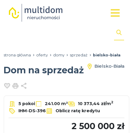
strona główna
oferty
domy
sprzedaż
bielsko-biała
Bielsko-Biała
Dom na sprzedaż
Dodaj do ulubionych
Drukuj
Udostępnij
2
5 pokoi
241.00 m²
10 373,44 zł/m
IHM-DS-396
Oblicz ratę kredytu
2 500 000 zł