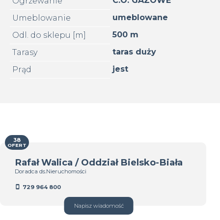
C.O. GAZOWE
Ogrzewanie
umeblowane
Umeblowanie
500 m
Odl. do sklepu [m]
taras duży
Tarasy
jest
Prąd
38
OFERT
Rafał Walica / Oddział Bielsko-Biała
Doradca ds.Nieruchomości
729 964 800
Napisz wiadomość