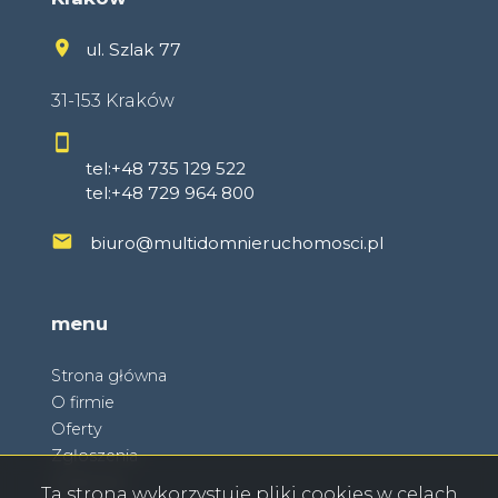
ul. Szlak 77
31-153 Kraków
tel:+48 735 129 522
tel:+48 729 964 800
biuro@multidomnieruchomosci.pl
menu
Strona główna
O firmie
Oferty
Zgłoszenia
Ulubione
Ta strona wykorzystuje pliki cookies w celach