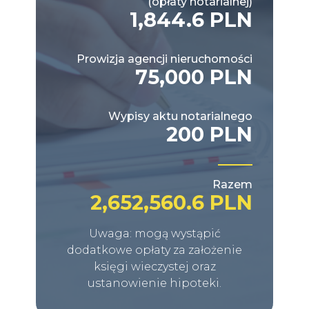
(opłaty notarialnej)
1,844.6 PLN
Prowizja agencji nieruchomości
75,000 PLN
Wypisy aktu notarialnego
200 PLN
Razem
2,652,560.6 PLN
Uwaga: mogą wystąpić
dodatkowe opłaty za założenie
księgi wieczystej oraz
ustanowienie hipoteki.