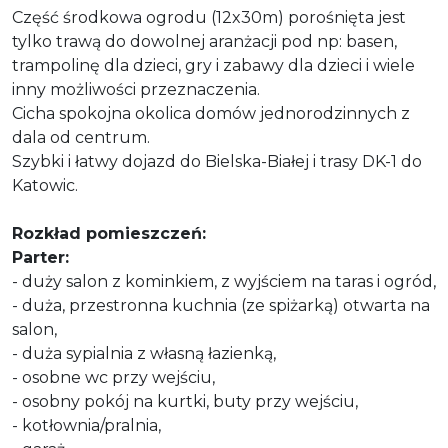
Część środkowa ogrodu (12x30m) porośnięta jest
tylko trawą do dowolnej aranżacji pod np: basen,
trampolinę dla dzieci, gry i zabawy dla dzieci i wiele
inny możliwości przeznaczenia.
Cicha spokojna okolica domów jednorodzinnych z
dala od centrum.
Szybki i łatwy dojazd do Bielska-Białej i trasy DK-1 do
Katowic.
Rozkład pomieszczeń:
Parter:
- duży salon z kominkiem, z wyjściem na taras i ogród,
- duża, przestronna kuchnia (ze spiżarką) otwarta na
salon,
- duża sypialnia z własną łazienką,
- osobne wc przy wejściu,
- osobny pokój na kurtki, buty przy wejściu,
- kotłownia/pralnia,