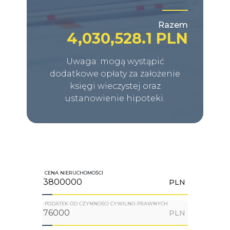
Razem
4,030,528.1 PLN
Uwaga: mogą wystąpić
dodatkowe opłaty za założenie
księgi wieczystej oraz
ustanowienie hipoteki.
CENA NIERUCHOMOŚCI
PLN
PODATEK OD CZYNNOŚCI CYWILNO-PRAWNYCH
PLN