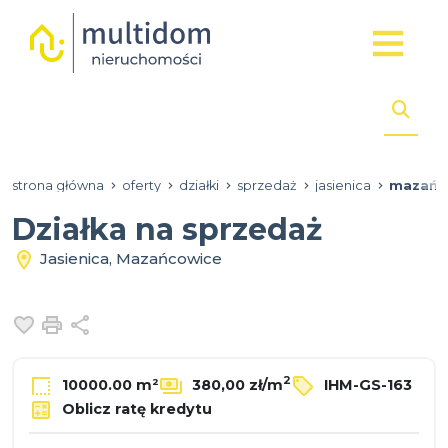
strona główna
oferty
działki
sprzedaż
jasienica
mazańc
Działka na sprzedaż
Jasienica, Mazańcowice
Dodaj do ulubionych
Drukuj
Udostępnij
2
10000.00 m²
380,00 zł/m
IHM-GS-163
Oblicz ratę kredytu