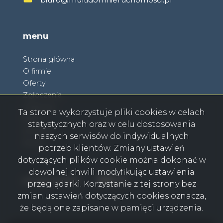
menu
Strona główna
O firmie
Oferty
Zgłoszenia
Ulubione
Ta strona wykorzystuje pliki cookies w celach
Blog
statystycznych oraz w celu dostosowania
Kontakt
naszych serwisów do indywidualnych
Rodo
potrzeb klientów. Zmiany ustawień
dotyczących plików cookie można dokonać w
dowolnej chwili modyfikując ustawienia
Facebook
Facebook
Facebook
Facebook
social media
przeglądarki. Korzystanie z tej strony bez
zmian ustawień dotyczących cookies oznacza,
że będą one zapisane w pamięci urządzenia.