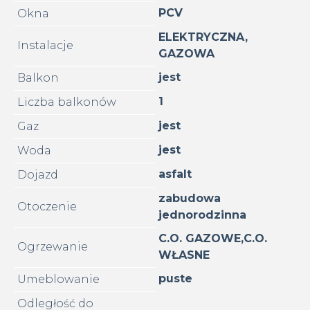
PCV
Okna
ELEKTRYCZNA,
Instalacje
GAZOWA
jest
Balkon
1
Liczba balkonów
jest
Gaz
jest
Woda
asfalt
Dojazd
zabudowa
Otoczenie
jednorodzinna
C.O. GAZOWE,C.O.
Ogrzewanie
WŁASNE
puste
Umeblowanie
Odległość do