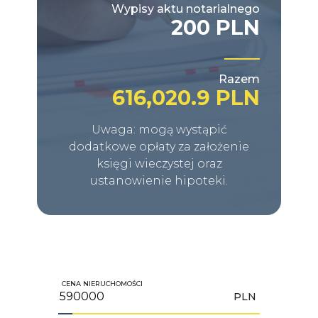
Wypisy aktu notarialnego
200 PLN
Razem
616,020.9 PLN
Uwaga: mogą wystąpić
dodatkowe opłaty za założenie
księgi wieczystej oraz
ustanowienie hipoteki.
CENA NIERUCHOMOŚCI
PLN