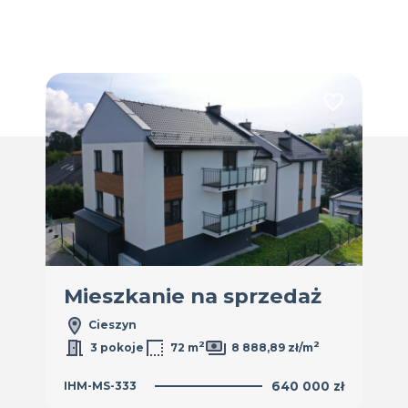
Dodaj do ulubionych
Dodaj do ulub
ż
Mieszkanie na sprzedaż
Mi
Cieszyn
2
2
3 pokoje
72 m
8 888,89 zł/m
0 zł
IHM-MS-333
640 000 zł
IHM