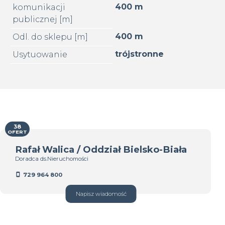
400 m
komunikacji
publicznej [m]
400 m
Odl. do sklepu [m]
trójstronne
Usytuowanie
38
OFERT
Rafał Walica / Oddział Bielsko-Biała
Doradca ds.Nieruchomości
729 964 800
Napisz wiadomość