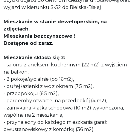
Szybki dojazd do centrum Cieszyna ul. Stawową oraz
wyjazd w kierunku S-52 do Bielska-Białej
Mieszkanie w stanie deweloperskim, na
zdjęciach.
Mieszkania bezczynszowe !
Dostępne od zaraz.
Mieszkanie składa się z:
- salonu z aneksem kuchennym (22 m2) z wyjściem
na balkon,
- 2 pokoje/sypialnie (po 16m2),
- dużej łazienki z wc z oknem (7,5 m2),
- przedpokoju (6,5 m2),
- garderoby otwartej na przedpokój (4 m2),
- zamykana klatka schodowa (10 m2) wykończona,
wspólna na 2 mieszkania,
- przynależny do każdego mieszkania garaż
dwustanowiskowy z komórką (36 m2).