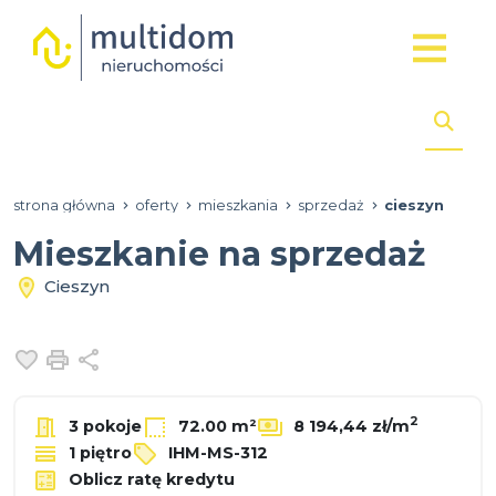
strona główna
oferty
mieszkania
sprzedaż
cieszyn
Mieszkanie na sprzedaż
Cieszyn
Dodaj do ulubionych
Drukuj
Udostępnij
2
3 pokoje
72.00 m²
8 194,44 zł/m
1 piętro
IHM-MS-312
Oblicz ratę kredytu